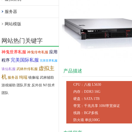
服务器
网站模版
网站热门关键字
神鬼世界私服
应用
神鬼传奇私服
完美国际私服
程序
完美世界私服
虚拟主
诛仙私服
武林外传私服
产品描述
机
纯端
服务器
镜像端
武林辅助
游戏辅助
团队开发
反外挂
N1技术
CPU：八核 L5630
内存：DDR3 16G
团队
硬盘：SATA 1TB
带宽：千兆共享 10M带宽保证
线路：BGP多线
防火墙 单抗100G