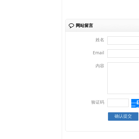
网站留言
姓名
Email
内容
验证码