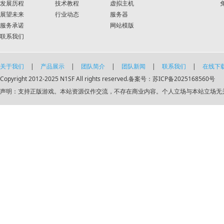
发展历程
技术教程
虚拟主机
展望未来
行业动态
服务器
服务承诺
网站模版
联系我们
关于我们
|
产品展示
|
团队简介
|
团队新闻
|
联系我们
|
在线下
Copyright 2012-2025 N1SF All rights reserved.备案号：苏ICP备2025168560号
声明：支持正版游戏。本站资源仅作交流，不存在商业内容。个人立场与本站立场无