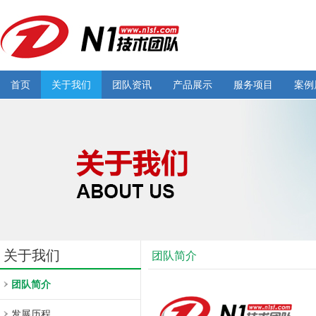
首页
关于我们
团队资讯
产品展示
服务项目
案例
关于我们
团队简介
团队简介
发展历程