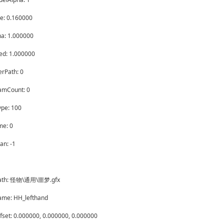
e: 0.160000
ha: 1.000000
ed: 1.000000
rPath: 0
amCount: 0
ype: 100
me: 0
an: -1
Path: 怪物\通用\噩梦.gfx
me: HH_lefthand
set: 0.000000, 0.000000, 0.000000