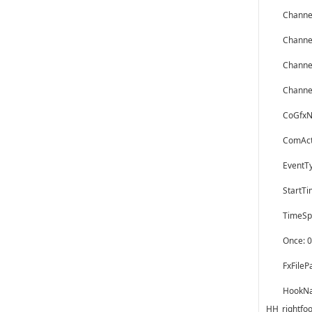
Cha
Cha
Cha
Cha
CoG
Com
Eve
Sta
Tim
On
FxFi
HookN
HH_rightf