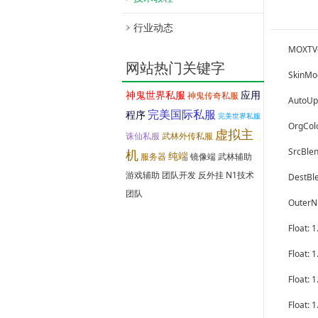
行业动态
MOXT
网站热门关键字
SkinM
神鬼世界私服
应用
神鬼传奇私服
Aut
完美国际私服
程序
完美世界私服
OrgC
虚拟主
诛仙私服
武林外传私服
Src
机
纯端
服务器
镜像端
武林辅助
游戏辅助
团队开发
反外挂
N1技术
Des
团队
Out
Float: 
Float: 
Float: 
Float: 