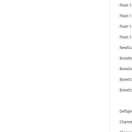
Float: 
Float: 
Float: 
Float: 
New
Bon
Bon
Bon
BoneS
Def
Cha