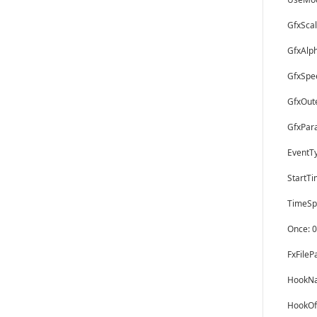
GfxScal
GfxAlp
GfxSpe
GfxOute
GfxPar
EventT
StartTi
TimeSp
Once: 0
FxFile
HookNa
HookOff