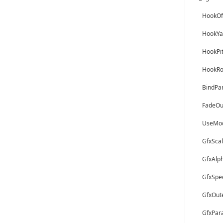
HookO
Hoo
Hook
Hoo
Bin
Fa
Use
Gfx
Gfx
Gfx
Gfx
Gfx