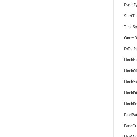
Eve
Sta
Tim
Once: 0
FxFil
HookN
HookOff
HookYa
HookPit
HookRo
BindPar
FadeOut
UseMod