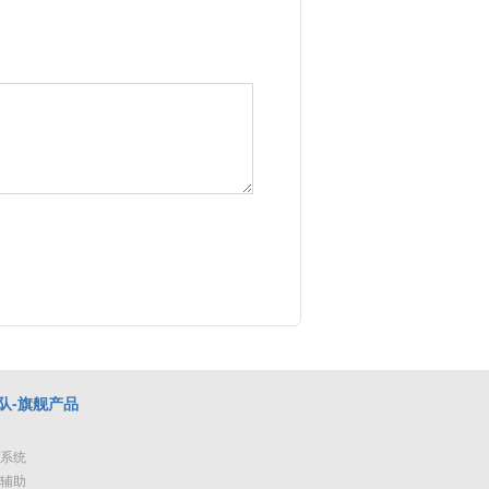
队-旗舰产品
理系统
费辅助