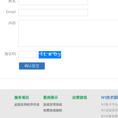
姓名
Email
内容
验证码
服务项目
案例展示
自营游戏
N1技术团
桌面应用程序开发
游戏管理系统
N1数卡平台
免费游戏辅助
N1游戏管
N1武林免