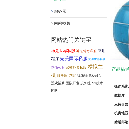
服务器
网站模版
网站热门关键字
神鬼世界私服
应用
神鬼传奇私服
完美国际私服
程序
完美世界私服
虚拟主
诛仙私服
武林外传私服
产品描
机
纯端
服务器
镜像端
武林辅助
游戏辅助
团队开发
反外挂
N1技术
操作系统
团队
数据库:
支持语言
机房地区
赠送邮箱