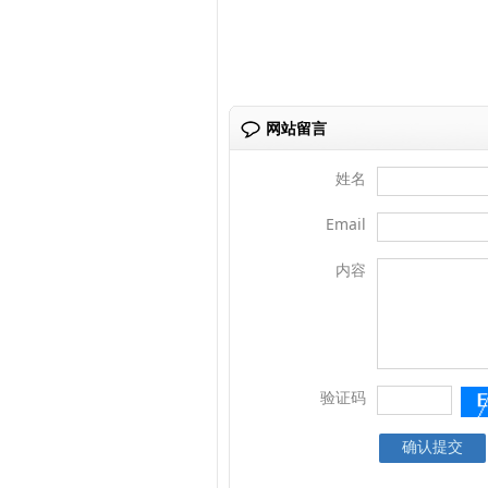
网站留言
姓名
Email
内容
验证码