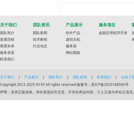
关于我们
团队资讯
产品展示
服务项目
团队简介
团队新闻
软件产品
桌面应用程序开发
发展历程
技术教程
虚拟主机
展望未来
行业动态
服务器
服务承诺
网站模版
联系我们
关于我们
|
产品展示
|
团队简介
|
团队新闻
|
联系我们
|
在线下
Copyright 2012-2025 N1SF All rights reserved.备案号：苏ICP备2025168560号
声明：支持正版游戏。本站资源仅作交流，不存在商业内容。个人立场与本站立场无