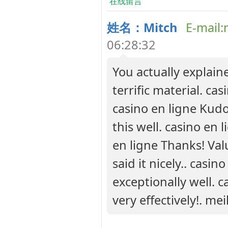
在线留言
姓名：Mitch
E-mail
06:28:32
You actually explaine
terrific material. cas
casino en ligne Kudos
this well. casino en 
en ligne Thanks! Val
said it nicely.. casi
exceptionally well. 
very effectively!. me